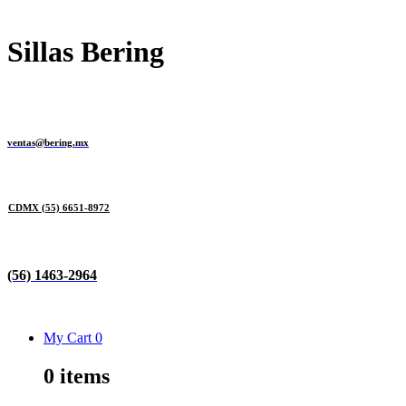
Sillas Bering
ventas@bering.mx
CDMX
(55) 6651-8972
(56) 1463-2964
My Cart
0
0
items