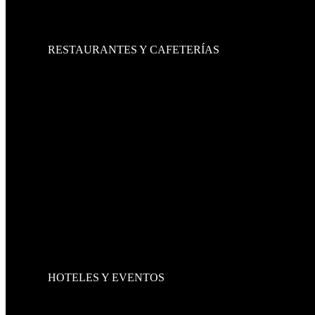
LIBREROS
ARCHIVEROS
MESAS PARA JUNTAS
RESTAURANTES Y CAFETERÍAS
SILLAS
SILLAS METÁLICAS
SILLAS DE ALUMINIO
SILLAS DE MADERA
SILLAS DE PLÁSTICO
SILLAS INFANTILES
MESAS
FAST FOOD
BANCOS
BANCOS DE MADERA
BANCOS METÁLICOS
BARRAS
BOOTHS Y SILLONES
MOBILIARIO ADICIONAL
BOTES CHAROLEROS
PERCHEROS
CARROS DE CARGA
HOTELES Y EVENTOS
SILLAS
SILLAS METÁLICAS