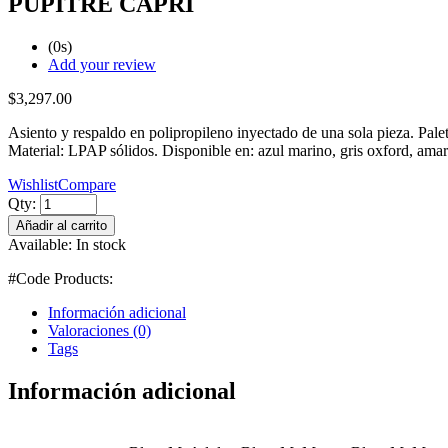
PUPITRE CAPRI
(0s)
Add your review
$
3,297.00
Asiento y respaldo en polipropileno inyectado de una sola pieza. Palet
Material: LPAP sólidos. Disponible en: azul marino, gris oxford, amaril
Wishlist
Compare
Qty:
Añadir al carrito
Available:
In stock
#Code Products:
Información adicional
Valoraciones (0)
Tags
Información adicional