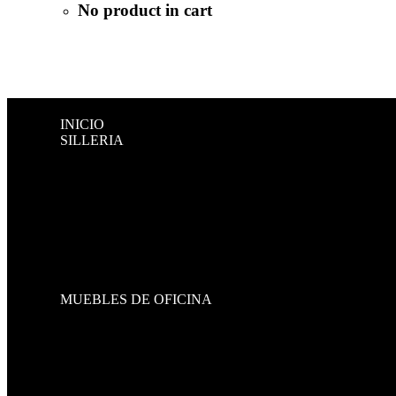
No product in cart
INICIO
SILLERIA
DIRECTIVAS
GERENCIALES
OPERATIVAS
VISITANTES Y ESPERA
BANCAS DE VISITA
BANCOS
SOFAS
CONJUNTOS
GAMER
MUEBLES DE OFICINA
HOME OFFICE
STRESSLESS
ESCRITORIOS
CREDENZAS
CENTROS DE TRABAJO
RECEPCIONES