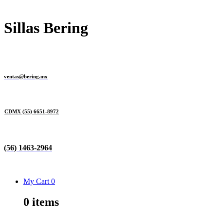
Sillas Bering
ventas@bering.mx
CDMX
(55) 6651-8972
(56) 1463-2964
My Cart
0
0
items