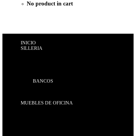
No product in cart
INICIO
SILLERIA
DIRECTIVAS
GERENCIALES
OPERATIVAS
VISITANTES Y ESPERA
BANCAS DE VISITA
BANCOS
SOFAS
CONJUNTOS
GAMER
MUEBLES DE OFICINA
HOME OFFICE
STRESSLESS
ESCRITORIOS
CREDENZAS
CENTROS DE TRABAJO
RECEPCIONES