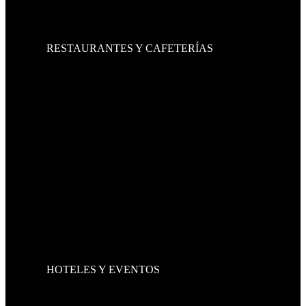
LIBREROS
ARCHIVEROS
MESAS PARA JUNTAS
RESTAURANTES Y CAFETERÍAS
SILLAS
SILLAS METÁLICAS
SILLAS DE ALUMINIO
SILLAS DE MADERA
SILLAS DE PLÁSTICO
SILLAS INFANTILES
MESAS
FAST FOOD
BANCOS
BANCOS DE MADERA
BANCOS METÁLICOS
BARRAS
BOOTHS Y SILLONES
MOBILIARIO ADICIONAL
BOTES CHAROLEROS
PERCHEROS
CARROS DE CARGA
HOTELES Y EVENTOS
SILLAS
SILLAS METÁLICAS