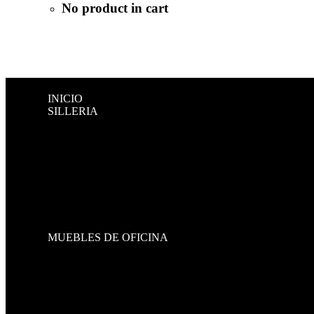
No product in cart
INICIO
SILLERIA
DIRECTIVAS
GERENCIALES
OPERATIVAS
VISITANTES Y ESPERA
BANCAS DE VISITA
BANCOS
SOFAS
CONJUNTOS
GAMER
MUEBLES DE OFICINA
HOME OFFICE
STRESSLESS
ESCRITORIOS
CREDENZAS
CENTROS DE TRABAJO
RECEPCIONES