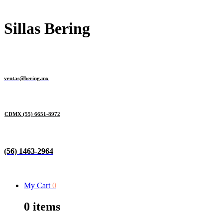
Sillas Bering
ventas@bering.mx
CDMX
(55) 6651-8972
(56) 1463-2964
My Cart
0
0
items