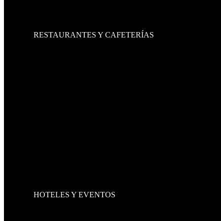
LIBREROS
ARCHIVEROS
MESAS PARA JUNTAS
RESTAURANTES Y CAFETERÍAS
SILLAS
SILLAS METÁLICAS
SILLAS DE ALUMINIO
SILLAS DE MADERA
SILLAS DE PLÁSTICO
SILLAS INFANTILES
MESAS
FAST FOOD
BANCOS
BANCOS DE MADERA
BANCOS METÁLICOS
BARRAS
BOOTHS Y SILLONES
MOBILIARIO ADICIONAL
BOTES CHAROLEROS
PERCHEROS
CARROS DE CARGA
HOTELES Y EVENTOS
SILLAS
SILLAS METÁLICAS