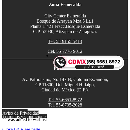
Zona Esmeralda
City Center Esmeralda
Bosque de Arrayan Mza.5 Lt.1
Planta 1-421 Fracc.Bosque Esmeralda
C.P. 52930, Atizapan de Zaragoza.
Tel. 55-9155-5413
Cel. 55-7776-9012
Patriotismo
Av. Patriotismo, No.147-B, Colonia Escandón,
CP 11800, Del. Miguel Hidalgo,
Ciudad de México (D.F.).
Tel. 55-6651-8972
Tel. 55-8735-2028
Devoluciones
Aviso de Privacidad
Garantías
Términos y Condiciones
"
" was added to wishlist
Close (
3
)
View page