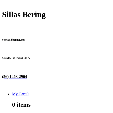
Sillas Bering
ventas@bering.mx
CDMX
(55) 6651-8972
(56) 1463-2964
My Cart
0
0
items